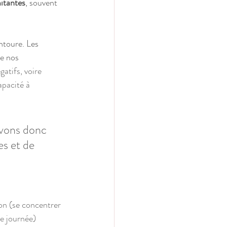
mitantes
, souvent 
ntoure. Les 
e nos 
tifs, voire 
apacité à 
avons donc 
s et de 
ion (se concentrer 
re journée)