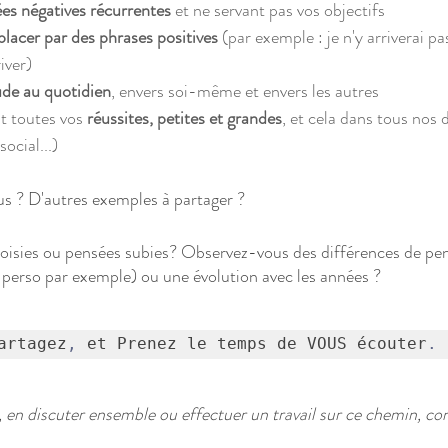
es négatives récurrentes
 et ne servant pas vos objectifs 
placer par des phrases positives
 (par exemple : je n'y arriverai pa
iver)
ude au quotidien
, envers soi-même et envers les autres
t toutes vos 
réussites, petites et grandes
, et cela dans tous nos 
social...)
us ? D'autres exemples à partager ?
oisies ou pensées subies? Observez-vous des différences de pen
 perso par exemple) ou une évolution avec les années ?
artagez
,
 et Prenez le temps de VOUS écouter
.
, en discuter ensemble ou effectuer un travail sur ce chemin, co