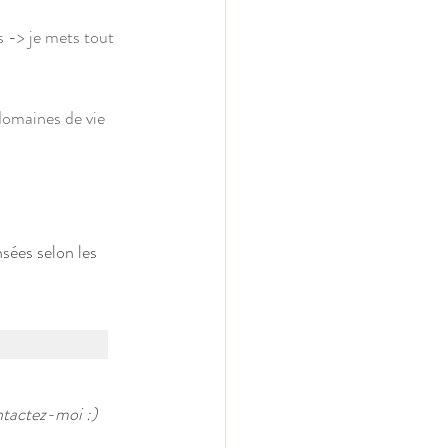
s -> je mets tout 
domaines de vie 
sées selon les 
ntactez-moi :)