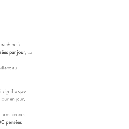
 machine à 
es par jour,
 ce 
illent au 
i signifie que 
our en jour, 
eurosciences, 
0 pensées 