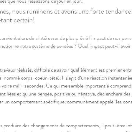
ées que nous ressassons de jour en jour...
mes, nous ruminons et avons une forte tendance 
tant certain!
l convient alors de s'intéresser de plus près à l'impact de nos pens
ctionne notre système de pensées ? Quel impact peut-il avoir 
avaux réalisés, difficile de savoir quel élément est premier entr
ssi nommé corps-coeur-tête)
.
 Il s'agit d'une réaction instantané
 voire milli-secondes. Ce qui me semble important à comprendre
nt liées et qu'une pensée, positive ou négative, déclenchera des
her un comportement spécifique, communément appelé "les cons
ns produire des changements de comportements, il peut-être int