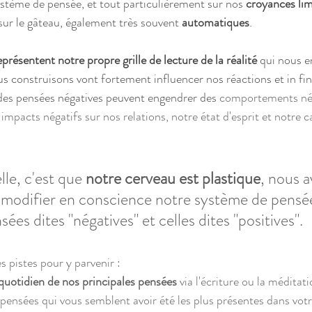
système de pensée, et tout particulièrement sur nos
 croyances li
 sur le gâteau, également très souvent 
automatiques
.
présentent notre propre grille de lecture de la réalité
 qui nous e
s construisons vont fortement influencer nos réactions et in fin
es pensées négatives peuvent engendrer des 
comportements néga
impacts négatifs sur nos relations, notre état d'esprit et notre c
le, c'est que 
notre cerveau est plastique
, nous 
de modifier en conscience notre système de pensée
sées dites "négatives" et celles dites "positives".
 pistes pour y parvenir : 
quotidien de nos principales pensées
 via l'écriture ou la méditat
pensées qui vous semblent avoir été les plus présentes dans vot