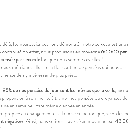
s déjà, les neurosciences l'ont démontré : notre cerveau est une
n continue! En effet, nous produisons en moyenne
60 000 pensé
 pensée par seconde
 lorsque nous sommes éveillés ! 
 deux métriques, illustre le flot continu de pensées qui nous assa
rtinence de s'y intéresser de plus près...
, 
95% de nos pensées du jour sont les mêmes que la veille, 
ce qu
 propension à ruminer et à trainer nos pensées ou croyances de j
maine en semaine, voire même d'année en année.
u propice au changement et à la mise en action que, selon les n
t négatives
. Ainsi, nous serions traversé en moyenne par 
48 00