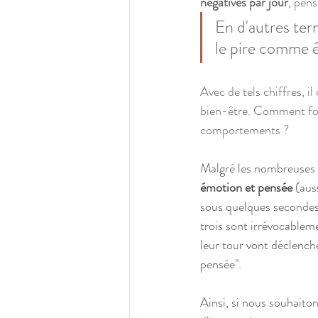
négatives par jour
, pens
En d'autres ter
le pire comme é
Avec de tels chiffres, i
bien-être. Comment fon
comportements ?
Malgré les nombreuses tr
émotion et pensée
 (au
sous quelques secondes
trois sont irrévocableme
leur tour vont déclenc
pensée". 
Ainsi, si nous souhaito