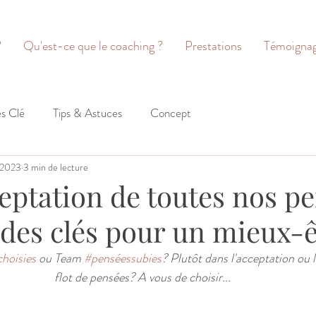
?
Qu'est-ce que le coaching ?
Prestations
Témoigna
es Clé
Tips & Astuces
Concept
. 2023
3 min de lecture
cceptation de toutes nos p
 des clés pour un mieux-ê
hoisies
 ou Team 
#penséessubies
? Plutôt dans l'acceptation ou l
flot de pensées? A vous de choisir... 