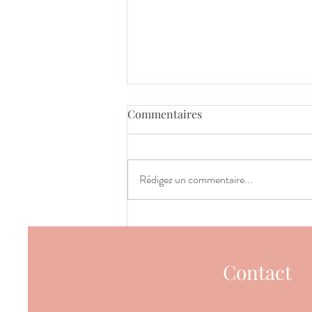
Commentaires
Rédigez un commentaire...
Et s'il était temps de dissocier
QI et réussite ?
Contact