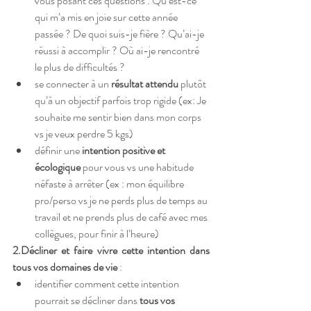
vous posant ces questions : Qu’est-ce 
qui m’a mis en joie sur cette année 
passée ? De quoi suis-je fière ? Qu’ai-je 
réussi à accomplir ? Où ai-je rencontré 
le plus de difficultés ?
se connecter à un 
résultat attendu
 plutôt 
qu’à un objectif parfois trop rigide (ex: Je 
souhaite me sentir bien dans mon corps 
vs je veux perdre 5 kgs)
définir une 
intention positive et 
écologique
 pour vous vs une habitude 
néfaste à arrêter (ex : mon équilibre 
pro/perso vs je ne perds plus de temps au 
travail et ne prends plus de café avec mes 
collègues, pour finir à l’heure)
2.
Décliner et faire vivre cette intention dans 
tous vos domaines de vie 
:
identifier comment cette intention 
pourrait se décliner dans 
tous vos 