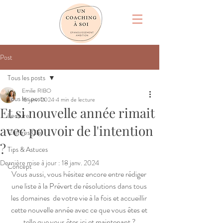
Post
Tous les posts
Emilie RIBO
Tous les posts
15 janv. 2024
4 min de lecture
Et si nouvelle année rimait
Lecture
avec pouvoir de l'intention
Chiffres Clé
?
Tips & Astuces
Dernière mise à jour :
18 janv. 2024
Concept
Vous aussi, vous hésitez encore entre rédiger 
une liste à la Prévert de résolutions dans tous 
les domaines  de votre vie à la fois et accueillir 
cette nouvelle année avec ce que vous êtes et 
telle que vous êtes ici et maintenant ?