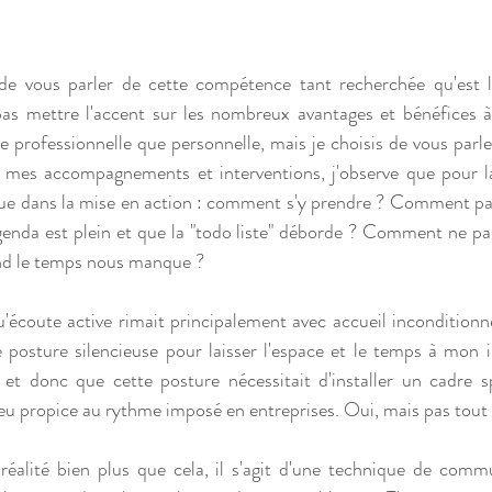
e de vous parler de cette compétence tant recherchée qu'est l'
pas mettre l'accent sur les nombreux avantages et bénéfices à
ie professionnelle que personnelle, mais je choisis de vous parl
de mes accompagnements et interventions, j'observe que pour la
situe dans la mise en action : comment s'y prendre ? Comment par
genda est plein et que la "todo liste" déborde ? Comment ne pas
and le temps nous manque ?
'écoute active rimait principalement avec accueil inconditionne
 posture silencieuse pour laisser l'espace et le temps à mon i
 et donc que cette posture nécessitait d'installer un cadre s
u propice au rythme imposé en entreprises. Oui, mais pas tout à 
réalité bien plus que cela, il s'agit d'une technique de commu