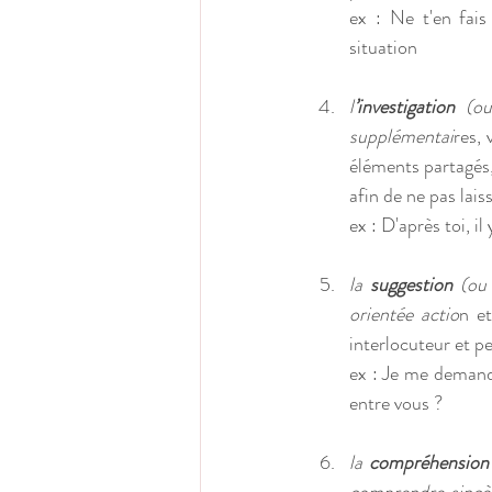
ex : Ne t'en fais
situation
l
’investigation
 (ou
supplémentai
res, 
éléments partagés,
afin de ne pas lai
ex : D'après toi, i
la 
suggestion
 (ou 
orientée actio
n et
interlocuteur et p
ex : Je me demande
entre vous ?
la 
compréhension