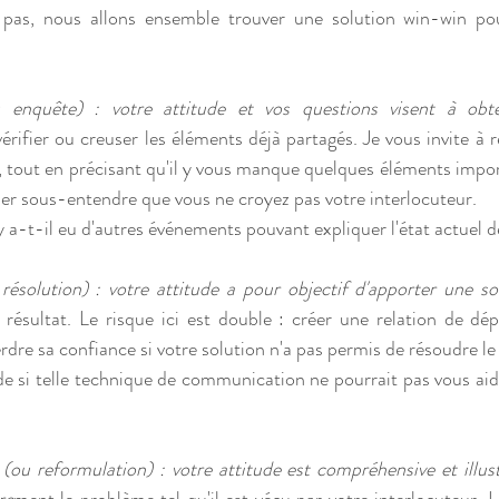
 pas, nous allons ensemble trouver une solution win-win pou
 enquête) : votre attitude et vos questions visent à obte
vérifier ou creuser les éléments déjà partagés. Je vous invite à 
 tout en précisant qu'il y vous manque quelques éléments importa
sser sous-entendre que vous ne croyez pas votre interlocuteur.
l y a-t-il eu d'autres événements pouvant expliquer l'état actuel d
résolution) : votre attitude a pour objectif d'apporter une so
 résultat. Le risque ici est double : créer une relation de dé
erdre sa confiance si votre solution n'a pas permis de résoudre l
 si telle technique de communication ne pourrait pas vous aider
 (ou reformulation) : votre attitude est compréhensive et illust