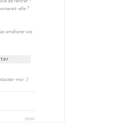
cile de rentrer ? 
orterait-elle ?
ez améliorer vos 
uter
ntactez-moi :)