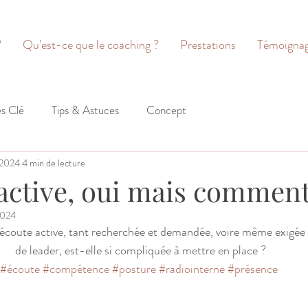
?
Qu'est-ce que le coaching ?
Prestations
Témoigna
es Clé
Tips & Astuces
Concept
 2024
4 min de lecture
active, oui mais comment
2024
'écoute active, tant recherchée et demandée, voire même exigée
de leader, est-elle si compliquée à mettre en place ?
#écoute
#compétence
#posture
#radiointerne
#présence