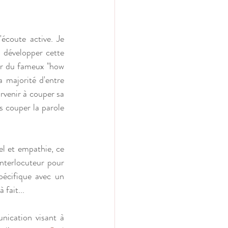
écoute active. Je 
 développer cette 
er du fameux "how 
 majorité d'entre 
venir à couper sa 
 couper la parole 
l et empathie, ce 
nterlocuteur pour 
pécifique avec un 
fait... 
nication visant à 