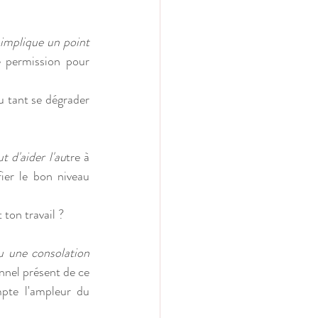
 implique un point 
 permission pour 
 tant se dégrader 
t d'aider l'au
tre à 
er le bon niveau 
 ton travail ?
u une consolation 
nnel présent de ce 
pte l'ampleur du 