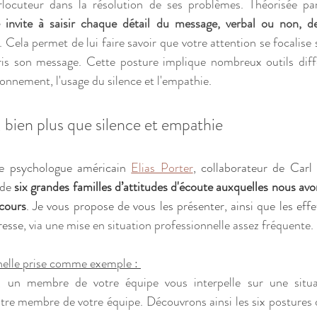
locuteur dans la résolution de ses problèmes. Théorisée par
e invite à saisir chaque détail du message, verbal ou non, d
. Cela permet de lui faire savoir que votre attention se focalise s
s son message. Cette posture implique nombreux outils différ
ionnement, l'usage du silence et l'empathie.
, bien plus que silence et empathie
e psychologue américain
Elias Porter
, collaborateur de Carl
 de
 six grandes familles d’attitudes d'écoute auxquelles nous av
cours
. Je vous propose de vous les présenter, ainsi que les effet
resse
, via une mise en situation professionnelle assez fréquente.
nelle prise comme exemple : 
un membre de votre équipe vous interpelle sur une situati
utre membre de votre équipe. Découvrons ainsi les six postures d