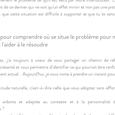
re
ment le problème tel qu'il est vécu par votre interlocuteur. Le
t de ce dernier qui ne voit qu'un effet miroir et non pas une pist
que cette situation est difficile à supporter et que tu te sens
e pour comprendre où se situe le problème pour 
 l'aider à le résoudre
, j'ai toujours à coeur de vous partager un chemin de réf
résenté et vous permettre d'identifier ce qui pourrait être renf
nt actuel... Aujourd'hui, je vous
 invite à prendre un instant pour
ttitude naturelle, c'est-à-dire celle que vous adoptez sans effo
s aidante et adaptée au contexte et à la personnalité de
s ? 