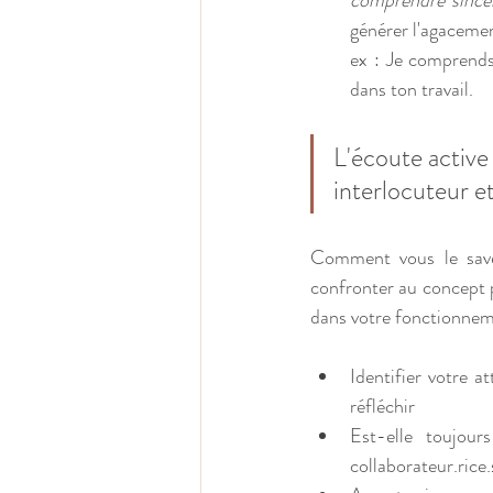
comprendre sincè
générer l'agacemen
ex : Je comprends 
dans ton travail.
L'écoute activ
interlocuteur et
Comment vous le savez
confronter au concept p
dans votre fonctionneme
Identifier votre a
réfléchir
Est-elle toujour
collaborateur.rice.