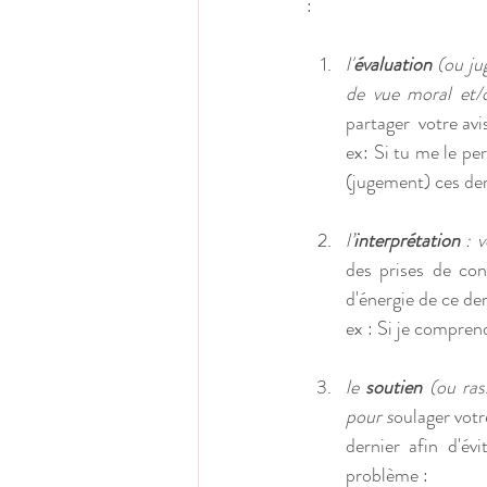
: 
l'
évaluation
 (ou j
de vue moral et/
partager  votre avi
ex: Si tu me le pe
(jugement) ces de
l’
interprétation
 : 
des prises de con
d'énergie de ce de
ex : Si je comprend
le 
soutien
 (ou ras
pour s
oulager votr
dernier afin d'é
problème : 