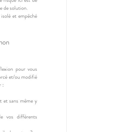
 risque ici est de 
e de solution.
 isolé et empêché 
mon 
lexion pour vous 
orcé et/ou modifié 
 :
rt et sans même y 
 vos différents 