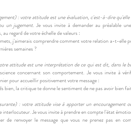
ugement)
: votre attitude est une évaluation, c'est-à-dire qu'elle
ou un jugement.
 Je vous invite à demander au préalable une
s, au regard de votre échelle de valeurs : 
rmets, j'aimerais comprendre comment votre relation a-t-elle pu
rnières semaines ?
votre attitude est une interprétation de ce qui est dit, dans le bu
science concernant son comportement. Je vous invite à vérifi
rnier pour accueillir positivement votre message :
s bien, la critique te donne le sentiment de ne pas avoir bien fait
surante) : votre attitude vise à apporter un encouragement o
e interlocuteur. Je vous invite à prendre en compte l'état émotio
viter de renvoyer le message que vous ne prenez pas en com