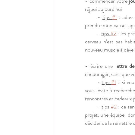
- commencer votre
 jo
réjoui aujourd'hui 
	- 
tips 
#1
 : adoss
prendre mon carnet aprè
	- 
tips 
#2
 : les pr
cerveau n'est pas habit
nouveau muscle à dévelo
- écrire une 
lettre de
encourager, sans que vo
	- 
tips 
#1
 :  si vo
vous invite à recherche
rencontres et cadeaux 
	- 
tips 
#2
 : ce se
projet, une équipe, don
décider de la remettre 