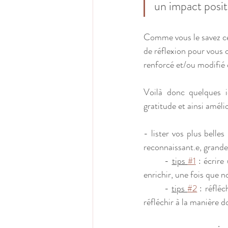
un impact posit
Comme vous le savez ce
de réflexion pour vous 
renforcé et/ou modifié 
Voilà donc quelques i
gratitude et ainsi améli
- lister vos plus belles 
reconnaissant.e, grande
	- 
tips 
#1
 : écrire
enrichir, une fois que
	- 
tips 
#2
 : réfléc
réfléchir à la manière d