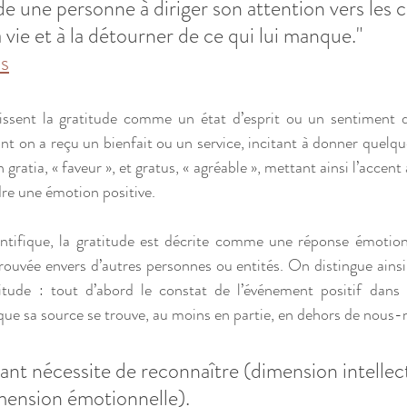
de une personne à diriger son attention vers les 
 vie et à la détourner de ce qui lui manque."
s
nissent la gratitude comme un état d’esprit ou un sentiment 
t on a reçu un bienfait ou un service, incitant à donner quelque
gratia, « faveur », et gratus, « agréable », mettant ainsi l’accent à
ndre une émotion positive. 
entifique, la gratitude est décrite comme une réponse émotionn
rouvée envers d’autres personnes ou entités. On distingue ainsi
ude : tout d’abord le constat de l’événement positif dans no
que sa source se trouve, au moins en partie, en dehors de nous
ant nécessite de reconnaître (dimension intellect
mension émotionnelle).