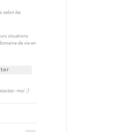
 selon les 
urs situations 
domaine de vie en 
uter
ntactez-moi :)