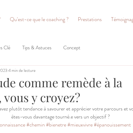
?
Qu'est-ce que le coaching ?
Prestations
Témoigna
es Clé
Tips & Astuces
Concept
 2023
4 min de lecture
tude comme remède à la
 vous y croyez?
vez plutôt tendance à savourer et apprécier votre parcours et v
êtes-vous davantage tourné.e vers un objectif ?
onnaissance
#chemin
#bienetre
#mieuxvivre
#épanouissement