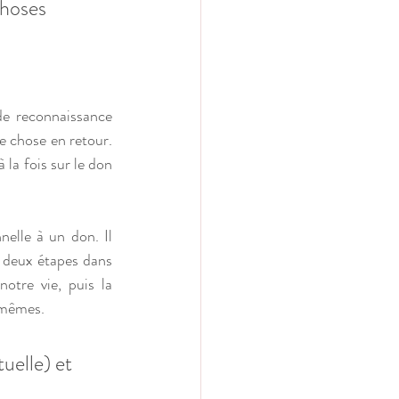
choses 
de reconnaissance 
 chose en retour. 
 la fois sur le don 
elle à un don. Il 
 deux étapes dans 
tre vie, puis la 
-mêmes. 
uelle) et 