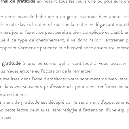
urnal de gratitude 
en notant tous les jours une ou plusieurs ch
er cette nouvelle habitude à un geste routinier bien ancré, te
s m'être lavé.e les dents le soir ou la matin en dégustant mon t
emiers jours, l'exercice peut paraître bien compliqué et c'est bie
ué à ce type de cheminement, il va donc falloir l'entrainer pet
pper et s'armer de patience et e bienveillance envers soi-même
 gratitude
 à une personne qui a contribué à vous pousser ve
us n'ayez encore eu l'occasion de la remercier
us me lisez dans l'idée d'améliorer votre sentiment de bien-être au
r dans vos souvenirs professionnels pour venir renforcer ce se
professionnels
ntiment de gratitude est décuplé par le sentiment d'appartenanc
c cette lettre peut aussi être rédigée à l'attention d'une équip
ou pas.