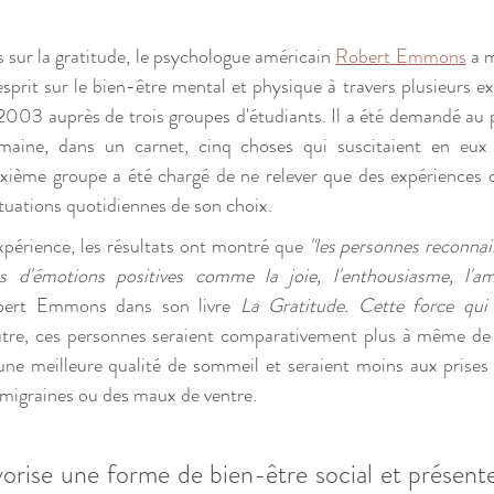
 sur la gratitude, le psychologue américain 
Robert Emmons
 a 
esprit sur le bien-être mental et physique à travers plusieurs ex
2003 auprès de trois groupes d'étudiants. Il a été demandé au 
maine, dans un carnet, cinq choses qui suscitaient en eux
xième groupe a été chargé de ne relever que des expériences dé
situations quotidiennes de son choix.
xpérience, les résultats ont montré que
 "les personnes reconnai
s d'émotions positives comme la joie, l'enthousiasme, l'am
bert Emmons dans son livre 
La Gratitude. Cette force qui
re, ces personnes seraient comparativement plus à même de gé
'une meilleure qualité de sommeil et seraient moins aux prises 
 migraines ou des maux de ventre. 
vorise une forme de bien-être social et présent