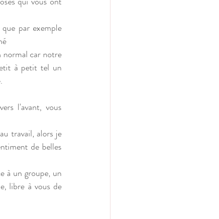
oses qui vous ont 
l que par exemple 
hé 
n normal car notre 
it à petit tel un 
.
rs l'avant, vous 
 travail, alors je 
ntiment de belles 
e à un groupe, un 
e, libre à vous de 