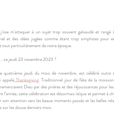
, j'ose m'attaquer à un sujet trop souvent galvaudé et rangé 
el et des idées jugées comme étant trop simplistes pour em
 tout particulièrement de notre époque. 
i , ce jeudi 23 novembre 2023 ? 
le quatrième jeudi du mois de novembre, est célébré outre At
i appelé
 Thanksgiving
. Traditionnel jour de fête de la moisson 
emerciaient Dieu par des prières et des réjouissances pour les b
nt l’année, cette célébration est désormais laïque et permet à c
son attention vers les beaux moments passés et les belles rela
s sur les douze derniers mois.