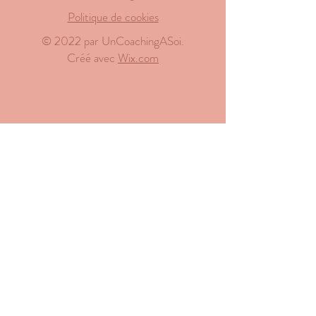
Politique de cookies
© 2022 par UnCoachingASoi.
Créé avec
Wix.com