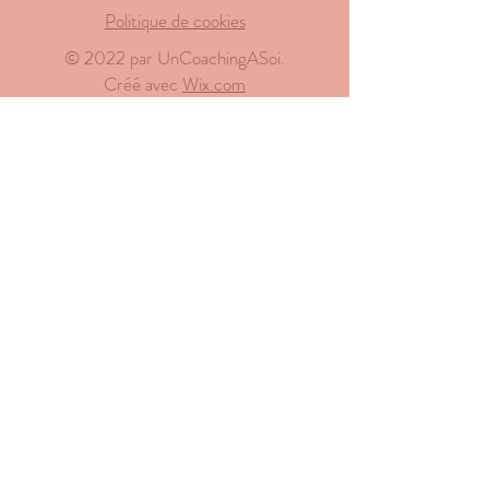
Politique de confidentialité
Mentions légales
Politique de cookies
© 2022 par UnCoachingASoi.
Créé avec
Wix.com