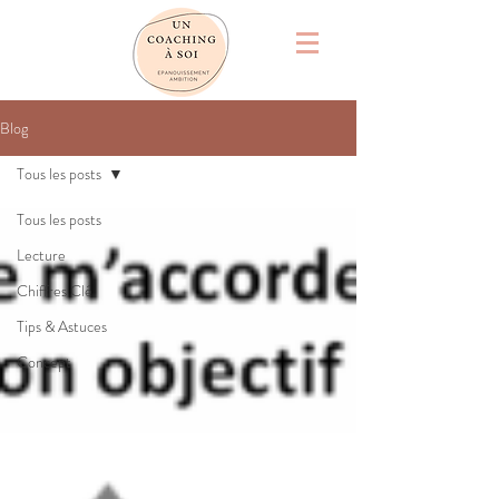
Blog
Tous les posts
Tous les posts
Lecture
Chiffres Clé
Tips & Astuces
Concept