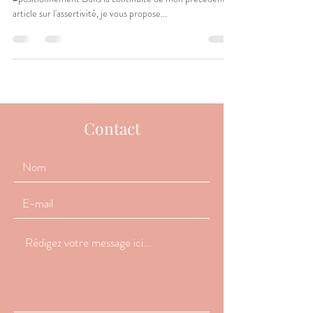
vous dans vos relations ?
#relations #positionsdevie #winwin #valeur
#positionnement Dans la continuité de mon précédent
article sur l'assertivité, je vous propose...
Contact