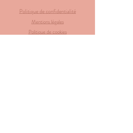
Politique de confidentialité
Mentions légales
Politique de cookies
© 2022 par UnCoachingASoi.
Créé avec
Wix.com