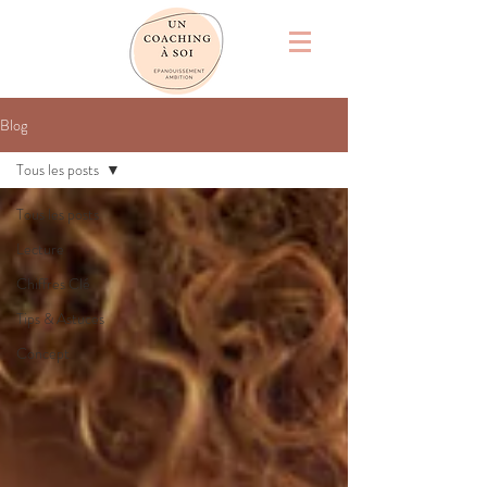
Blog
Tous les posts
Tous les posts
Lecture
Chiffres Clé
Tips & Astuces
Concept