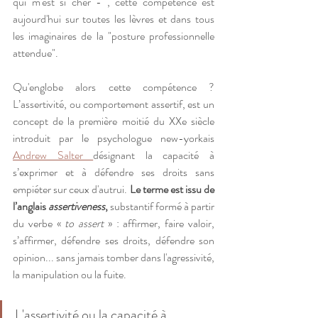
qui m'est si cher - , cette compétence est 
aujourd'hui sur toutes les lèvres et dans tous 
les imaginaires de la "posture professionnelle 
attendue".
Qu'englobe alors cette compétence ? 
L’assertivité, ou comportement assertif, est un 
concept de la première moitié du XXe siècle 
introduit par le psychologue 
new-yorkais
Andrew Salter 
désignant la capacité à 
s’exprimer et à défendre ses droits sans 
empiéter sur ceux d'autrui. 
Le terme est issu de 
l’anglais 
assertiveness
,
 substantif formé à partir 
du verbe « 
to assert
 » : affirmer, faire valoir, 
s’affirmer, défendre ses droits, défendre son 
opinion... sans jamais tomber dans l'agressivité, 
la manipulation ou la fuite.
L'assertivité ou la capacité à 